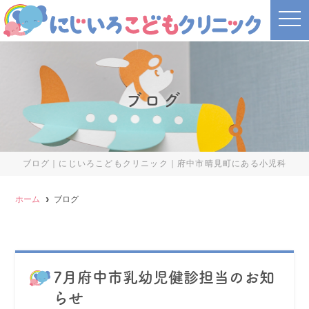
t
o
g
g
l
e
n
a
ブログ
v
i
g
a
t
i
o
ブログ｜にじいろこどもクリニック｜府中市晴見町にある小児科
n
ホーム
ブログ
7月府中市乳幼児健診担当のお知
らせ