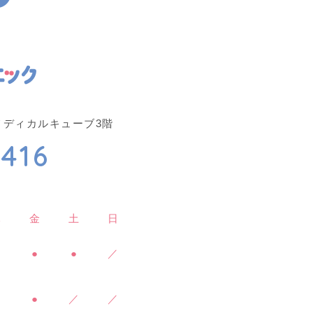
府中メディカルキューブ3階
416
木
金
土
日
／
●
●
／
／
●
／
／