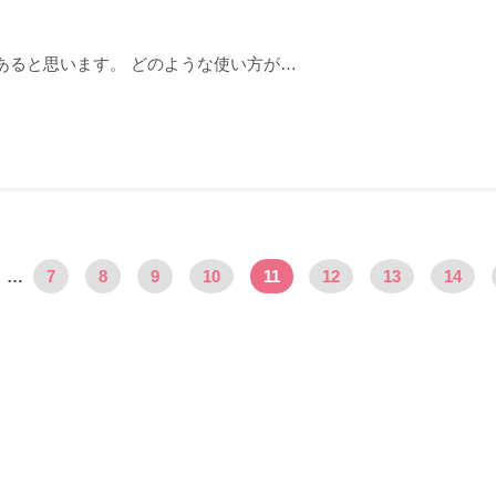
あると思います。 どのような使い方が…
…
7
8
9
10
11
12
13
14