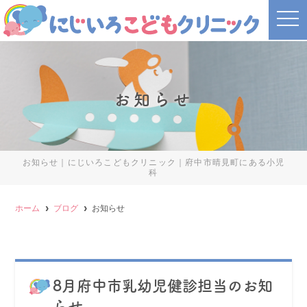
t
o
g
g
l
e
n
a
お知らせ
v
i
g
a
t
i
o
お知らせ｜にじいろこどもクリニック｜府中市晴見町にある小児
n
科
ホーム
ブログ
お知らせ
8月府中市乳幼児健診担当のお知
らせ