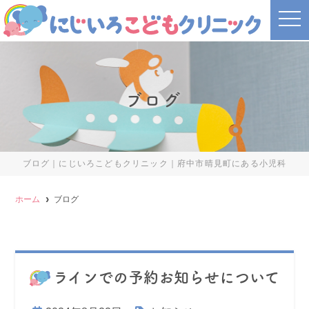
t
o
g
g
l
e
n
a
ブログ
v
i
g
a
t
i
o
ブログ｜にじいろこどもクリニック｜府中市晴見町にある小児科
n
ホーム
ブログ
ラインでの予約お知らせについて