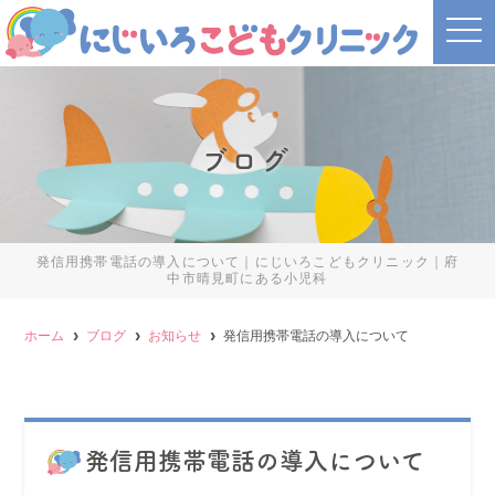
t
o
g
g
l
e
n
a
ブログ
v
i
g
a
t
i
o
発信用携帯電話の導入について｜にじいろこどもクリニック｜府
n
中市晴見町にある小児科
ホーム
ブログ
お知らせ
発信用携帯電話の導入について
発信用携帯電話の導入について