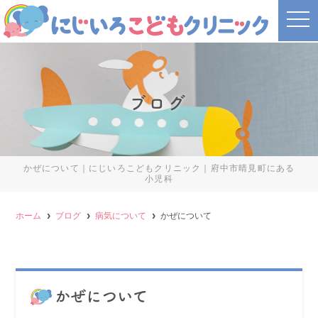
t
o
g
g
l
e
n
a
ブログ
v
i
g
a
t
i
o
かぜについて｜にじいろこどもクリニック｜府中市晴見町にある
n
小児科
ホーム
ブログ
病気について
かぜについて
かぜについて