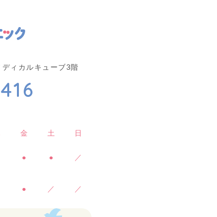
府中メディカルキューブ3階
416
木
金
土
日
／
●
●
／
／
●
／
／