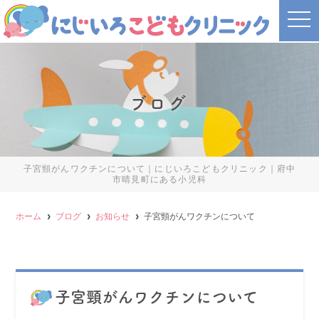
t
o
g
g
l
e
n
a
ブログ
v
i
g
a
t
i
o
子宮頸がんワクチンについて｜にじいろこどもクリニック｜府中
n
市晴見町にある小児科
ホーム
ブログ
お知らせ
子宮頸がんワクチンについて
子宮頸がんワクチンについて