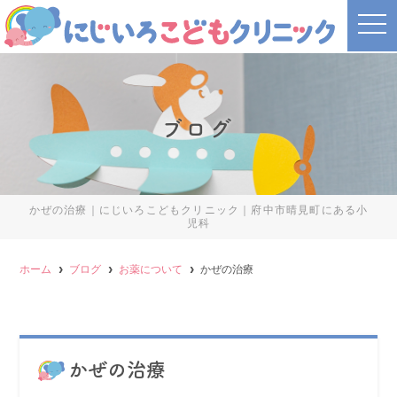
t
o
g
g
l
e
n
a
ブログ
v
i
g
a
t
i
o
かぜの治療｜にじいろこどもクリニック｜府中市晴見町にある小
n
児科
ホーム
ブログ
お薬について
かぜの治療
かぜの治療