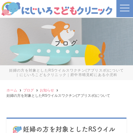
t
o
g
g
l
e
n
a
ブログ
v
i
g
a
t
i
o
妊婦の方を対象としたRSウイルスワクチン(アブリスボ)について
n
｜にじいろこどもクリニック｜府中市晴見町にある小児科
ホーム
ブログ
お知らせ
妊婦の方を対象としたRSウイルスワクチン(アブリスボ)について
妊婦の方を対象としたRSウイル